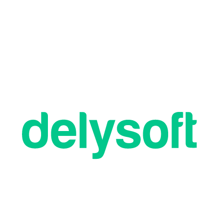
Gestioná sectores y
mesas, identificá mesas
libres, pagas y facturadas
a través de colores.
Actualizá el menú de la
manera más atractiva.
Cargá imágenes de tus
productos en el sistema o
en formato lista.